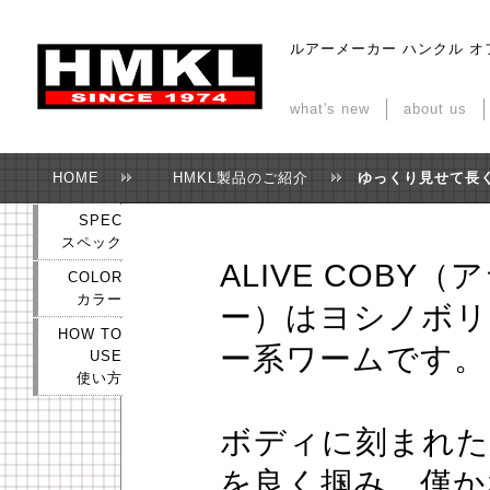
ルアーメーカー ハンクル 
what's new
about us
HOME
HMKL製品のご紹介
ゆっくり見せて長
SPEC
スペック
ALIVE COBY
COLOR
カラー
ー）はヨシノボリ
HOW TO
ー系ワームです。
USE
使い方
ボディに刻まれた
を良く掴み、僅か