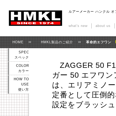
ルアーメーカー ハンクル 
what's new
about us
HOME
HMKL製品のご紹介
革命的エフワン
SPEC
スペック
ZAGGER 50 F
COLOR
カラー
ガー 50 エフワ
HOW TO
は、エリアミノー
USE
使い方
定番として圧倒的
設定をブラッシュ